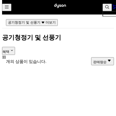
컨
앱
텐
바
츠
바
바
로
공기청정기 및 선풍기
더보기
로
가
가
기
공기청정기 및 선풍기
기
혜택
11
개의 상품이 있습니다.
판매량순